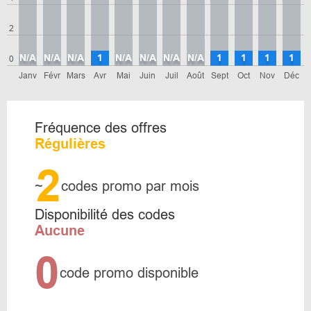
2
N/A
N/A
N/A
1
N/A
N/A
N/A
N/A
1
1
1
1
0
Janv
Févr
Mars
Avr
Mai
Juin
Juil
Août
Sept
Oct
Nov
Déc
Fréquence des offres
Régulières
2
~
codes promo par mois
Disponibilité des codes
Aucune
0
code promo disponible