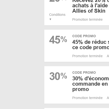
Recevez 20% d
achats à l'aid
Allies of Skin
Conditions
Promotion terminée
45
CODE PROMO
%
45% de réduc s
ce code prom
Promotion terminée
A
30
CODE PROMO
%
30% d'économi
commande en u
promo
Promotion terminée
A