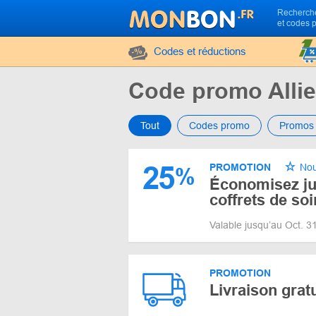
Recherche
et codes 
Codes et réductions
Code promo Allie
Tout
Codes promo
Promos
25
PROMOTION
Nou
%
Économisez ju
coffrets de so
Valable jusqu’au Oct. 
PROMOTION
Livraison grat