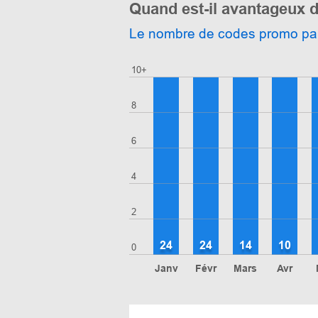
Quand est-il avantageux d
Le nombre de codes promo pa
10+
8
6
4
2
24
24
14
10
0
Janv
Févr
Mars
Avr