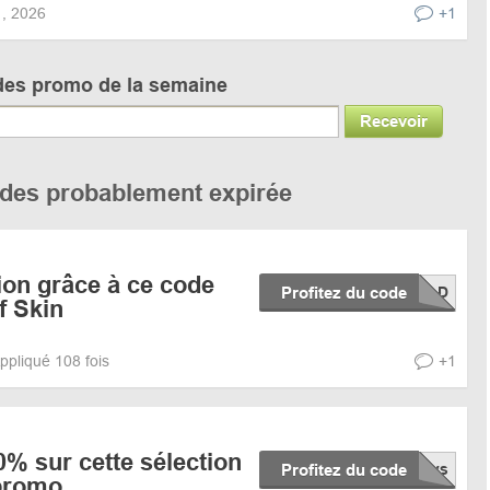
31, 2026
+1
des promo de la semaine
Recevoir
codes probablement expirée
ion grâce à ce code
Profitez du code
f Skin
ppliqué 108 fois
+1
% sur cette sélection
Profitez du code
promo