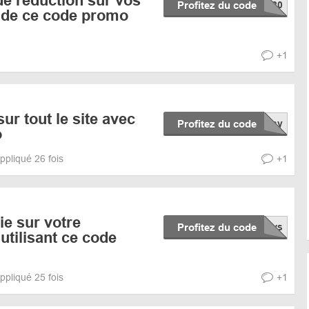
e réduction sur vos
Profitez du code
e de ce code promo
+1
ur tout le site avec
Profitez du code
o
ppliqué 26 fois
+1
e sur votre
Profitez du code
tilisant ce code
ppliqué 25 fois
+1