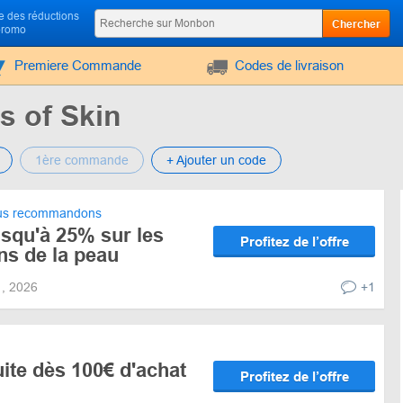
 des réductions
Chercher
promo
Premiere Commande
Codes de livraison
s of Skin
1ère commande
+ Ajouter un code
s recommandons
squ'à 25% sur les
Profitez de l’offre
ins de la peau
31, 2026
+1
uite dès 100€ d'achat
Profitez de l’offre