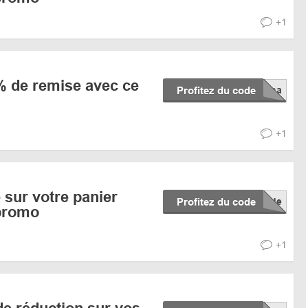
+1
% de remise avec ce
Profitez du code
+1
sur votre panier
Profitez du code
promo
+1