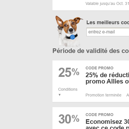
Valable jusqu’au Oct. 
Les meilleurs co
Période de validité des 
25
CODE PROMO
%
25% de réduct
promo Allies o
Conditions
Promotion terminée
A
30
CODE PROMO
%
Economisez 30
avec ce code 