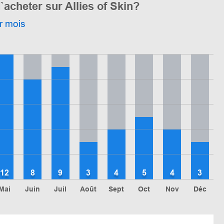
`acheter sur Allies of Skin?
r mois
12
8
9
3
4
5
4
3
Mai
Juin
Juil
Août
Sept
Oct
Nov
Déc