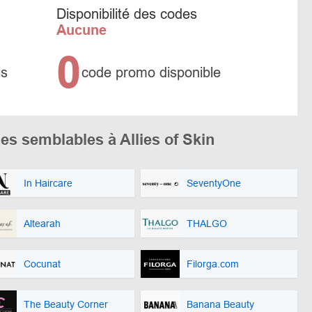
Disponibilité des codes
Aucune
0
is
code promo disponible
s semblables à Allies of Skin
In Haircare
SeventyOne
Altearah
THALGO
Cocunat
Filorga.com
The Beauty Corner
Banana Beauty