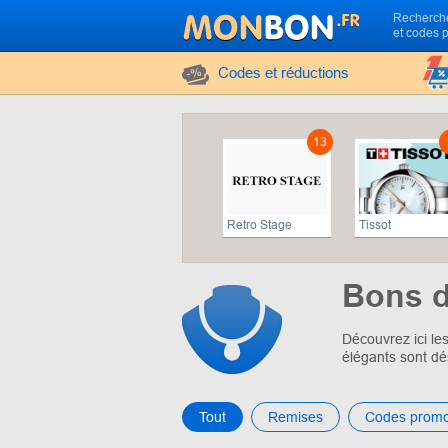
Recherche
et codes 
Codes et réductions
13
Retro Stage
Tissot
Bons d
Découvrez ici le
élégants sont dé
Tout
Remises
Сodes prom