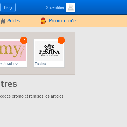
Blog
S’identifier
Soldes
Promo rentrée
2
5
y Jewellery
Festina
tres
 codes promo et remises les articles