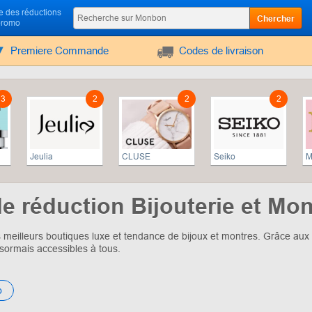
 des réductions
Chercher
promo
Premiere Commande
Codes de livraison
3
2
2
2
Jeulia
CLUSE
Seiko
M
e réduction Bijouterie et Mon
s meilleurs boutiques luxe et tendance de bijoux et montres. Grâce aux
sormais accessibles à tous.
o