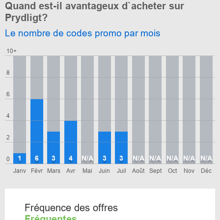
Quand est-il avantageux d`acheter sur
Prydligt?
Le nombre de codes promo par mois
10+
8
6
4
2
1
6
3
4
N/A
3
3
N/A
N/A
N/A
N/A
N/A
0
Janv
Févr
Mars
Avr
Mai
Juin
Juil
Août
Sept
Oct
Nov
Déc
Fréquence des offres
Fréquentes