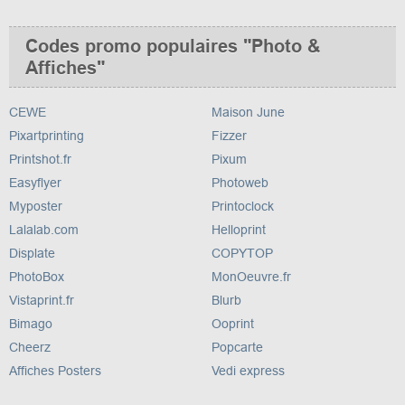
Codes promo populaires "Photo &
Affiches"
CEWE
Maison June
Pixartprinting
Fizzer
Printshot.fr
Pixum
Easyflyer
Photoweb
Myposter
Printoclock
Lalalab.com
Helloprint
Displate
COPYTOP
PhotoBox
MonOeuvre.fr
Vistaprint.fr
Blurb
Bimago
Ooprint
Cheerz
Popcarte
Affiches Posters
Vedi express