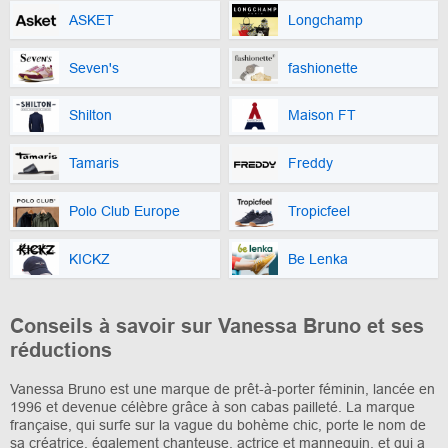
ASKET
Longchamp
Seven's
fashionette
Shilton
Maison FT
Tamaris
Freddy
Polo Club Europe
Tropicfeel
KICKZ
Be Lenka
Conseils à savoir sur Vanessa Bruno et ses
réductions
Vanessa Bruno est une marque de prêt-à-porter féminin, lancée en
1996 et devenue célèbre grâce à son cabas pailleté. La marque
française, qui surfe sur la vague du bohème chic, porte le nom de
sa créatrice, également chanteuse, actrice et mannequin, et qui a