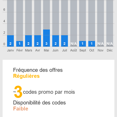
6
4
2
2
1
2
2
3
2
2
N/A
1
1
N/A
N/A
0
Janv
Févr
Mars
Avr
Mai
Juin
Juil
Août
Sept
Oct
Nov
Déc
Fréquence des offres
Régulières
3
~
codes promo par mois
Disponibilité des codes
Faible