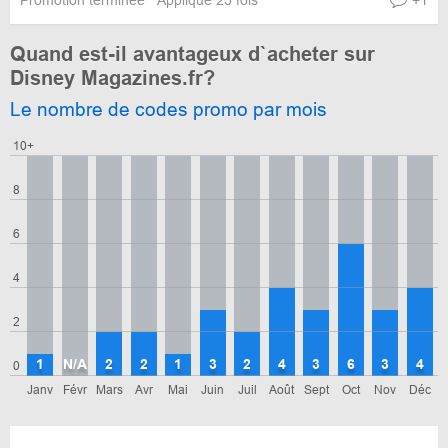
Promotion terminée
Appliqué 25 fois
+1
Quand est-il avantageux d`acheter sur
Disney Magazines.fr?
Le nombre de codes promo par mois
10+
8
6
4
2
1
N/A
2
2
1
3
2
4
3
6
3
4
0
Janv
Févr
Mars
Avr
Mai
Juin
Juil
Août
Sept
Oct
Nov
Déc