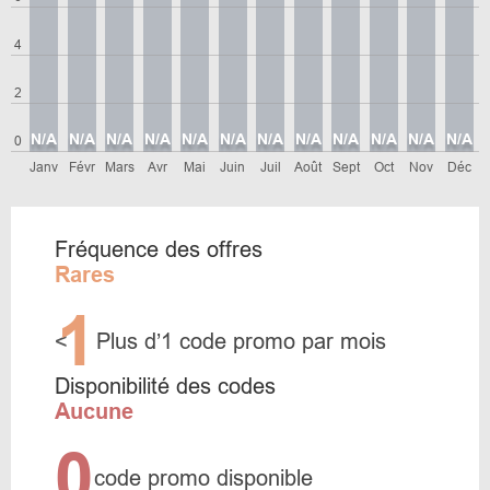
4
2
N/A
N/A
N/A
N/A
N/A
N/A
N/A
N/A
N/A
N/A
N/A
N/A
0
Janv
Févr
Mars
Avr
Mai
Juin
Juil
Août
Sept
Oct
Nov
Déc
Fréquence des offres
Rares
1
<
Plus d’1 code promo par mois
Disponibilité des codes
Aucune
0
code promo disponible