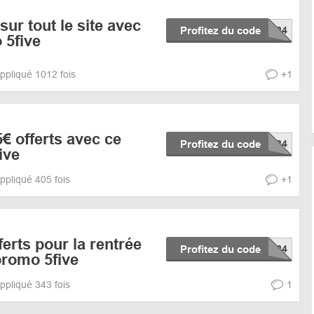
ur tout le site avec
Profitez du code
 5five
ppliqué 1012 fois
+1
€ offerts avec ce
Profitez du code
ive
ppliqué 405 fois
+1
ferts pour la rentrée
Profitez du code
promo 5five
ppliqué 343 fois
1