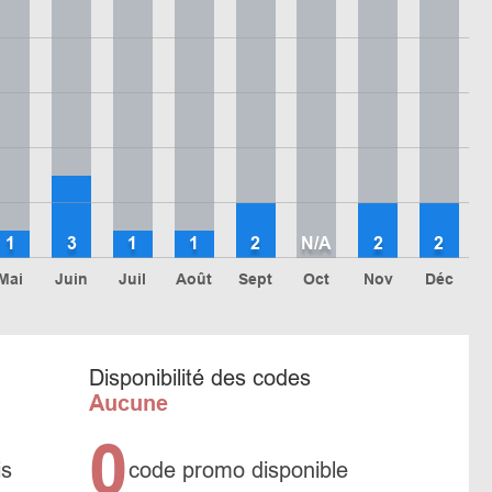
1
3
1
1
2
N/A
2
2
Mai
Juin
Juil
Août
Sept
Oct
Nov
Déc
Disponibilité des codes
Aucune
0
is
code promo disponible