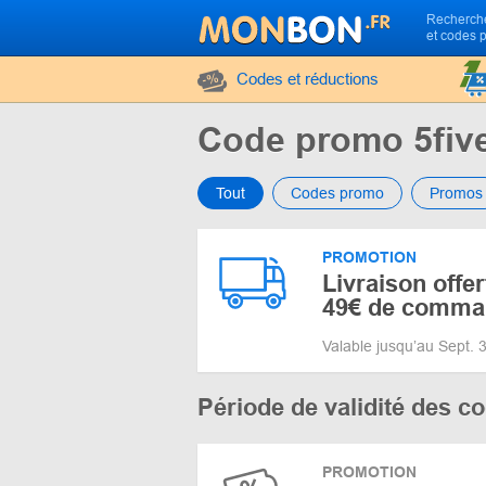
Recherche
et codes 
Codes et réductions
Code promo 5fiv
Tout
Codes promo
Promos
PROMOTION
Livraison offer
49€ de comma
Valable jusqu’au Sept.
Période de validité des 
PROMOTION