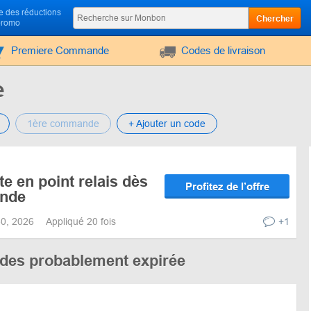
 des réductions
Chercher
promo
Premiere Commande
Codes de livraison
e
1ère commande
+ Ajouter un code
te en point relais dès
Profitez de l’offre
nde
 30, 2026
Appliqué 20 fois
+1
codes probablement expirée