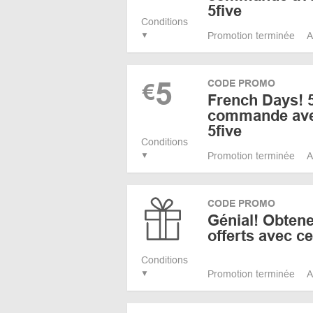
5five
Conditions
Promotion terminée
A
5
CODE PROMO
€
French Days! 5
commande ave
5five
Conditions
Promotion terminée
A
CODE PROMO
Génial! Obtene
offerts avec c
Conditions
Promotion terminée
A