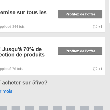
emise sur tous les
Profitez de l’offre
ppliqué 344 fois
+1
! Jusqu'à 70% de
Profitez de l’offre
ection de produits
ppliqué 76 fois
+1
`acheter sur 5five?
r mois