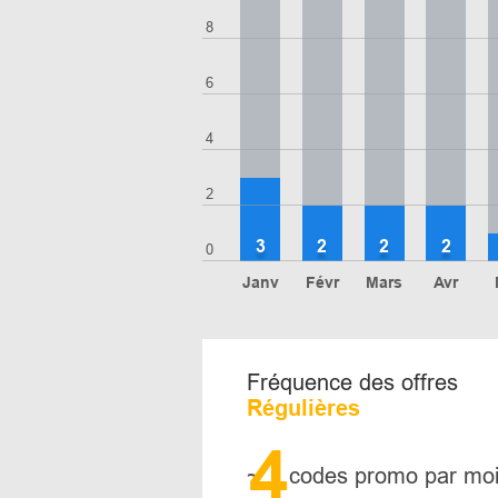
8
6
4
2
3
2
2
2
0
Janv
Févr
Mars
Avr
Fréquence des offres
Régulières
4
~
codes promo par mo