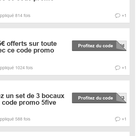
ppliqué 814 fois
+1
€ offerts sur toute
Profitez du code
c ce code promo
ppliqué 1024 fois
+1
z un set de 3 bocaux
Profitez du code
e code promo 5five
ppliqué 588 fois
+1