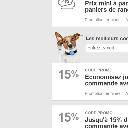
Prix mini à par
paniers de ra
Promotion terminée
A
Les meilleurs co
15
CODE PROMO
%
Economisez ju
commande ave
Promotion terminée
A
15
CODE PROMO
%
Jusqu'à 15% d
commande ave