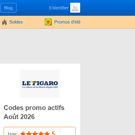
Blog
S’identifier
Soldes
Promos d'été
Codes promo actifs
Août 2026
5
Note