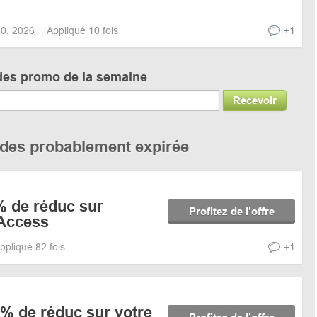
 30, 2026
Appliqué 10 fois
+1
des promo de la semaine
Recevoir
codes probablement expirée
% de réduc sur
Profitez de l’offre
Access
ppliqué 82 fois
+1
5% de réduc sur votre