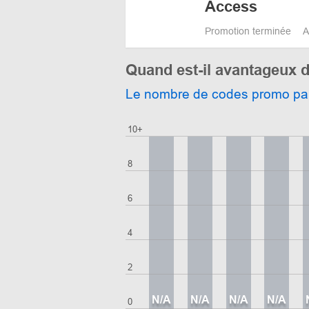
Access
Promotion terminée
A
Quand est-il avantageux d
Le nombre de codes promo pa
10+
8
6
4
2
N/A
N/A
N/A
N/A
0