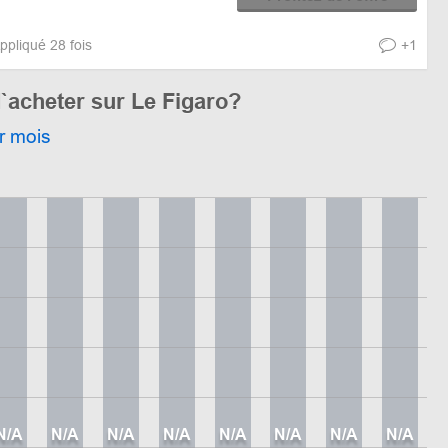
ppliqué 28 fois
+1
`acheter sur Le Figaro?
r mois
N/A
N/A
N/A
N/A
N/A
N/A
N/A
N/A