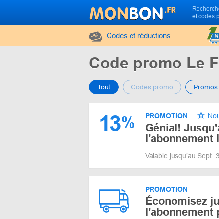
Recherche
et codes 
Codes et réductions
Code promo Le F
Tout
Codes promo
Promos
13
PROMOTION
Nou
%
Génial! Jusqu
l'abonnement 
Valable jusqu’au Sept.
PROMOTION
Économisez ju
l'abonnement 