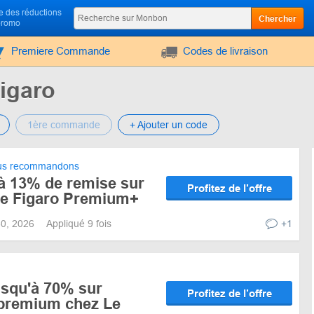
 des réductions
Chercher
promo
Premiere Commande
Codes de livraison
igaro
1ère commande
+ Ajouter un code
s recommandons
'à 13% de remise sur
Profitez de l’offre
le Figaro Premium+
 30, 2026
Appliqué 9 fois
+1
squ'à 70% sur
Profitez de l’offre
premium chez Le