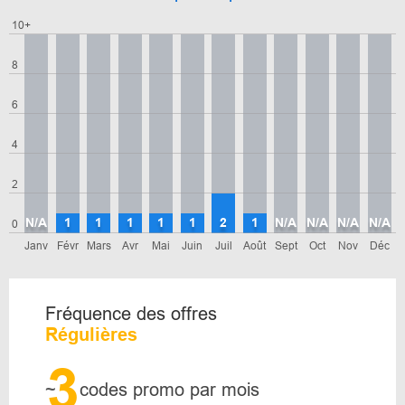
10+
8
6
4
2
N/A
1
1
1
1
1
2
1
N/A
N/A
N/A
N/A
0
Janv
Févr
Mars
Avr
Mai
Juin
Juil
Août
Sept
Oct
Nov
Déc
Fréquence des offres
Régulières
3
~
codes promo par mois