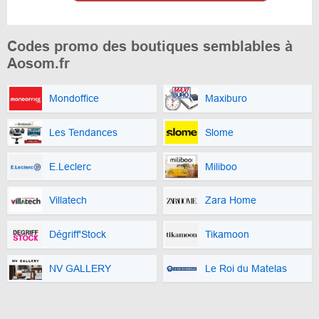
Codes promo des boutiques semblables à
Aosom.fr
Mondoffice
Maxiburo
Les Tendances
Slome
E.Leclerc
Miliboo
Villatech
Zara Home
Dégriff'Stock
Tikamoon
NV GALLERY
Le Roi du Matelas