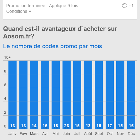
Promotion terminée
Appliqué 9 fois
+1
Conditions
Quand est-il avantageux d`acheter sur
Aosom.fr?
Le nombre de codes promo par mois
10+
8
6
4
2
13
13
14
16
18
26
15
13
15
17
15
16
0
Janv
Févr
Mars
Avr
Mai
Juin
Juil
Août
Sept
Oct
Nov
Déc