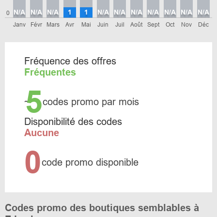
N/A
N/A
N/A
1
1
N/A
N/A
N/A
N/A
N/A
N/A
N/A
0
Janv
Févr
Mars
Avr
Mai
Juin
Juil
Août
Sept
Oct
Nov
Déc
Fréquence des offres
Fréquentes
5
~
codes promo par mois
Disponibilité des codes
Aucune
0
code promo disponible
Codes promo des boutiques semblables à