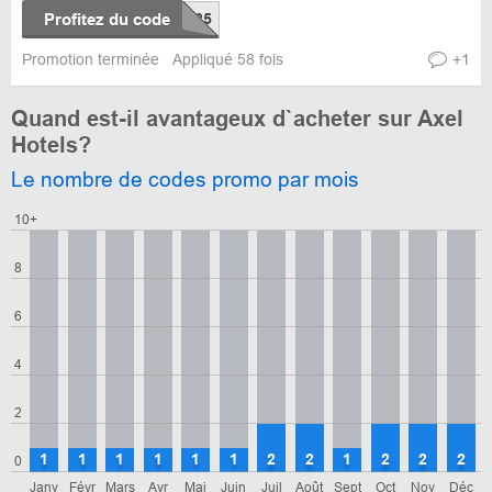
Profitez du code
Promotion terminée
Appliqué 58 fois
+1
Quand est-il avantageux d`acheter sur Axel
Hotels?
Le nombre de codes promo par mois
10+
8
6
4
2
1
1
1
1
1
1
2
2
1
2
2
2
0
Janv
Févr
Mars
Avr
Mai
Juin
Juil
Août
Sept
Oct
Nov
Déc