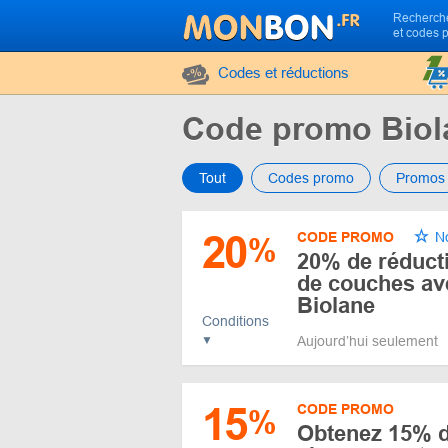
Recherche
et codes 
Codes et réductions
Code promo Biol
Tout
Codes promo
Promos
20
CODE PROMO
No
%
20% de réduct
de couches av
Biolane
Conditions
Aujourd’hui seulement
15
CODE PROMO
%
Obtenez 15% d