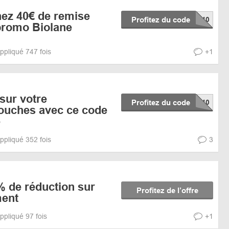
nez 40€ de remise
Profitez du code
promo Biolane
ppliqué 747 fois
+1
sur votre
Profitez du code
ouches avec ce code
e
ppliqué 352 fois
3
% de réduction sur
Profitez de l’offre
ment
ppliqué 97 fois
+1