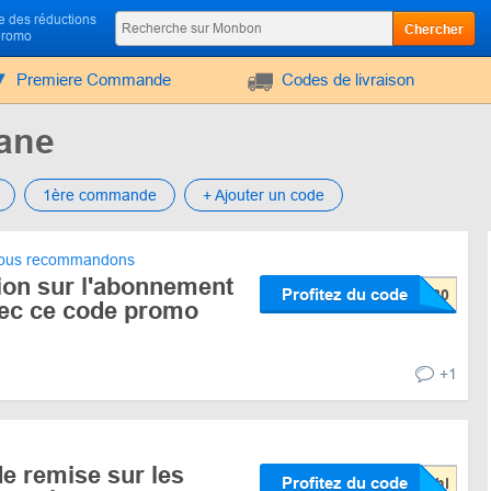
 des réductions
Chercher
promo
Premiere Commande
Codes de livraison
ane
1ère commande
+ Ajouter un code
us recommandons
ion sur l'abonnement
Profitez du code
ec ce code promo
+1
e remise sur les
Profitez du code