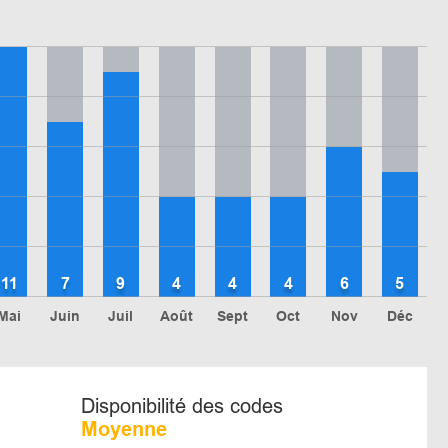
11
7
9
4
4
4
6
5
Mai
Juin
Juil
Août
Sept
Oct
Nov
Déc
Disponibilité des codes
Moyenne