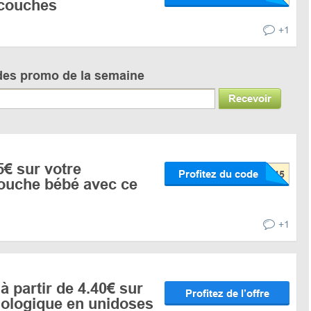
couches
+1
des promo de la semaine
Recevoir
€ sur votre
Profitez du code
ouche bébé avec ce
+1
 à partir de 4.40€ sur
Profitez de l’offre
iologique en unidoses