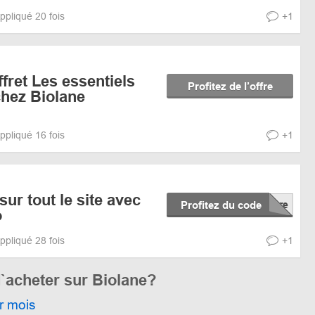
ppliqué 20 fois
+1
fret Les essentiels
Profitez de l’offre
 chez Biolane
ppliqué 16 fois
+1
ur tout le site avec
Profitez du code
o
ppliqué 28 fois
+1
`acheter sur Biolane?
r mois