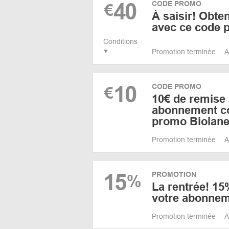
40
CODE PROMO
€
À saisir! Obte
avec ce code 
Conditions
Promotion terminée
A
10
CODE PROMO
€
10€ de remise 
abonnement c
promo Biolan
Promotion terminée
A
15
PROMOTION
%
La rentrée! 15
votre abonne
Promotion terminée
A