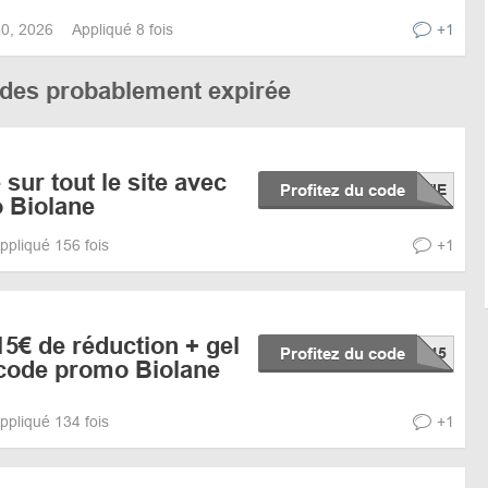
 30, 2026
Appliqué 8 fois
+1
codes probablement expirée
sur tout le site avec
Profitez du code
 Biolane
ppliqué 156 fois
+1
15€ de réduction + gel
Profitez du code
 code promo Biolane
ppliqué 134 fois
+1