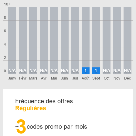
10+
8
6
4
2
N/A
N/A
N/A
N/A
N/A
N/A
N/A
1
1
N/A
N/A
N/A
0
Janv
Févr
Mars
Avr
Mai
Juin
Juil
Août
Sept
Oct
Nov
Déc
Fréquence des offres
Régulières
3
~
codes promo par mois