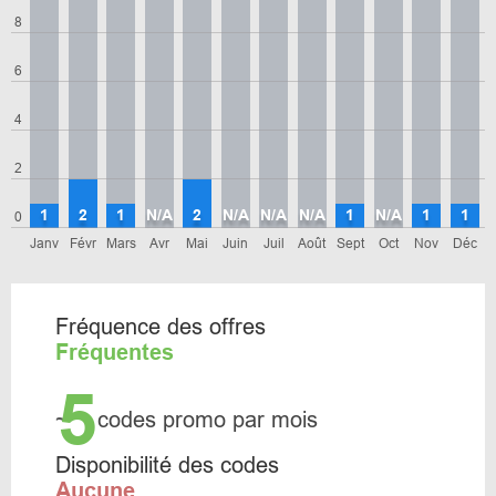
8
6
4
2
1
2
1
N/A
2
N/A
N/A
N/A
1
N/A
1
1
0
Janv
Févr
Mars
Avr
Mai
Juin
Juil
Août
Sept
Oct
Nov
Déc
Fréquence des offres
Fréquentes
5
~
codes promo par mois
Disponibilité des codes
Aucune