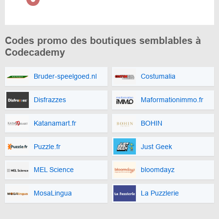
Codes promo des boutiques semblables à
Codecademy
Bruder-speelgoed.nl
Costumalia
Disfrazzes
Maformationimmo.fr
Katanamart.fr
BOHIN
Puzzle.fr
Just Geek
MEL Science
bloomdayz
MosaLingua
La Puzzlerie