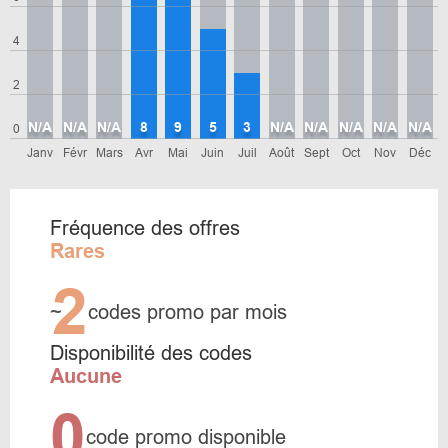
4
2
N/A
N/A
N/A
8
9
5
3
N/A
N/A
N/A
N/A
N/A
0
Janv
Févr
Mars
Avr
Mai
Juin
Juil
Août
Sept
Oct
Nov
Déc
Fréquence des offres
Rares
2
~
codes promo par mois
Disponibilité des codes
Aucune
0
code promo disponible