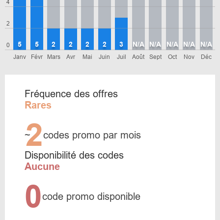
4
2
5
5
2
2
2
2
3
N/A
N/A
N/A
N/A
N/A
0
Janv
Févr
Mars
Avr
Mai
Juin
Juil
Août
Sept
Oct
Nov
Déc
Fréquence des offres
Rares
2
~
codes promo par mois
Disponibilité des codes
Aucune
0
code promo disponible