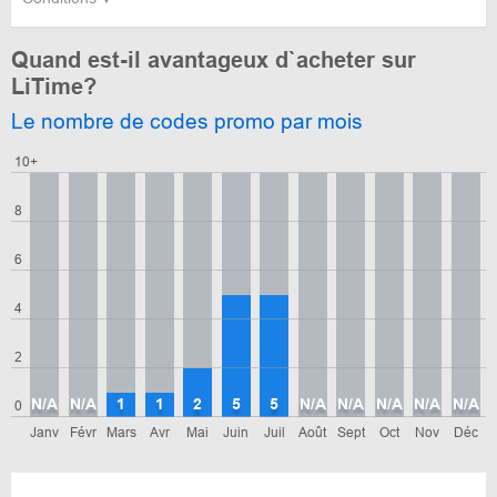
Quand est-il avantageux d`acheter sur
LiTime?
Le nombre de codes promo par mois
10+
8
6
4
2
N/A
N/A
1
1
2
5
5
N/A
N/A
N/A
N/A
N/A
0
Janv
Févr
Mars
Avr
Mai
Juin
Juil
Août
Sept
Oct
Nov
Déc