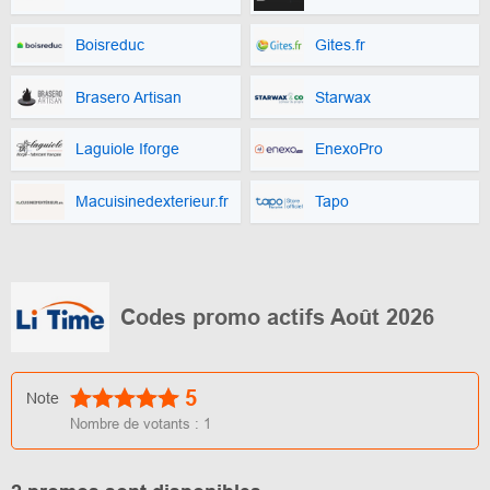
Boisreduc
Gites.fr
Brasero Artisan
Starwax
Laguiole Iforge
EnexoPro
Macuisinedexterieur.fr
Tapo
Codes promo actifs Août 2026
5
Note
Nombre de votants :
1