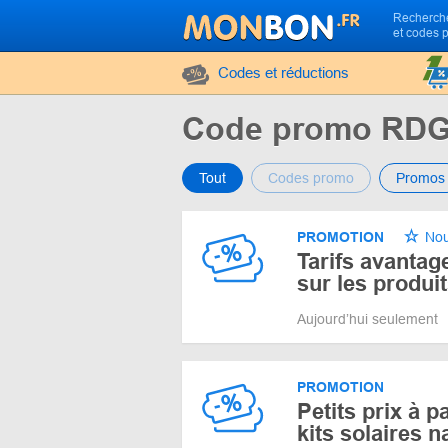
Recherche
et codes 
Codes et réductions
Code promo RDG
Tout
Codes promo
Promos
PROMOTION
Nou
Tarifs avantag
sur les produit
Aujourd’hui seulement
PROMOTION
Petits prix à p
kits solaires 