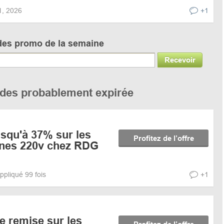
21, 2026
+1
des promo de la semaine
Recevoir
codes probablement expirée
squ'à 37% sur les
Profitez de l’offre
ernes 220v chez RDG
ppliqué 99 fois
+1
e remise sur les