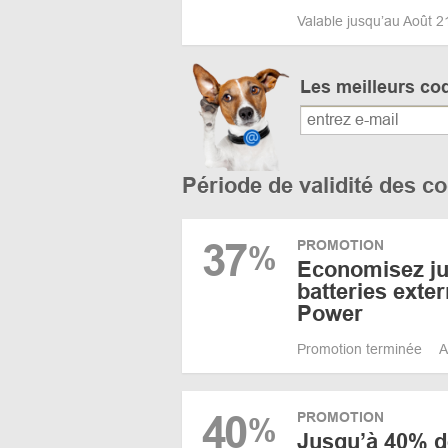
Valable jusqu’au Août 
Les meilleurs co
Période de validité des 
37
PROMOTION
%
Economisez ju
batteries ext
Power
Promotion terminée
A
40
PROMOTION
%
Jusqu’à 40% d