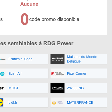
Aucune
0
is
code promo disponible
ues semblables à RDG Power
Maisons du Monde
Franchini Shop
Belgique
ScentAir
Pixel Corner
MOST
ZWILLING
Lidl.fr
MATERFRANCE