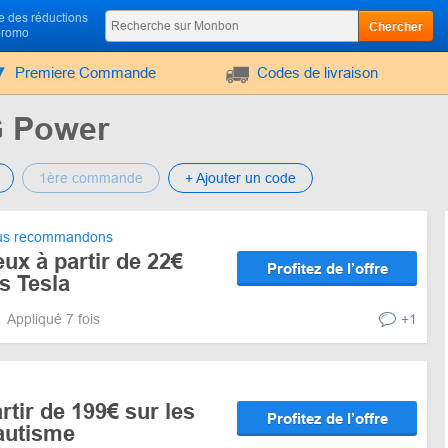
 des réductions
Chercher
promo
Premiere Commande
Codes de livraison
 Power
1ère commande
+ Ajouter un code
s recommandons
eux à partir de 22€
Profitez de l’offre
s Tesla
Appliqué 7 fois
+1
artir de 199€ sur les
Profitez de l’offre
nautisme