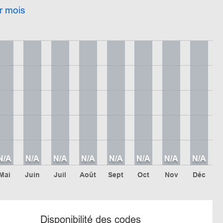
r mois
N/A
N/A
N/A
N/A
N/A
N/A
N/A
N/A
Mai
Juin
Juil
Août
Sept
Oct
Nov
Déc
Disponibilité des codes