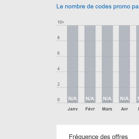
Le nombre de codes promo pa
10+
8
6
4
2
N/A
N/A
N/A
N/A
0
Janv
Févr
Mars
Avr
Fréquence des offres