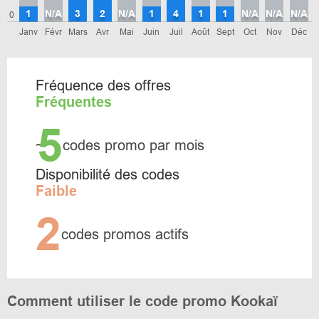
1
N/A
3
2
N/A
1
4
1
1
N/A
N/A
N/A
0
Janv
Févr
Mars
Avr
Mai
Juin
Juil
Août
Sept
Oct
Nov
Déc
Fréquence des offres
Fréquentes
5
~
codes promo par mois
Disponibilité des codes
Faible
2
codes promos actifs
Comment utiliser le code promo Kookaï