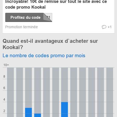
Incroyable! 10€ de remise sur tout le site avec ce
code promo Kookaï
Profitez du code
Promotion terminée
+1
Quand est-il avantageux d`acheter sur
Kookaï?
Le nombre de codes promo par mois
10+
8
6
4
2