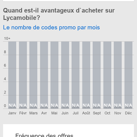
Quand est-il avantageux d`acheter sur
Lycamobile?
Le nombre de codes promo par mois
10+
8
6
4
2
N/A
N/A
N/A
N/A
N/A
N/A
N/A
N/A
N/A
N/A
N/A
N/A
0
Janv
Févr
Mars
Avr
Mai
Juin
Juil
Août
Sept
Oct
Nov
Déc
Fréquence des offres