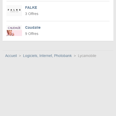
FALKE
3 Offres
Caudalie
9 Offres
Accueil
Logiciels, Internet, Photobank
Lycamobile