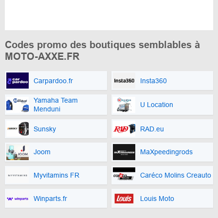
Codes promo des boutiques semblables à
MOTO-AXXE.FR
Carpardoo.fr
Insta360
Yamaha Team
U Location
Menduni
Sunsky
RAD.eu
Joom
MaXpeedingrods
Myvitamins FR
Caréco Molins Creauto
Winparts.fr
Louis Moto