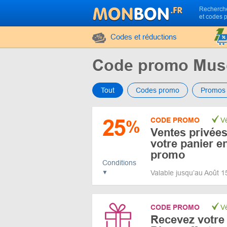
Recherche
et codes 
Codes et réductions
Code promo Musc
Tout
Codes promo
Promos
25
CODE PROMO
Vé
%
Ventes privées
votre panier e
promo
Conditions
Valable jusqu’au Août 
CODE PROMO
Vé
Recevez votre