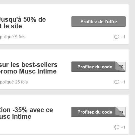
 Jusqu'à 50% de
Profitez de l’offre
 le site
ppliqué 9 fois
+1
ur les best-sellers
Profitez du code
promo Musc Intime
ppliqué 25 fois
+1
tion -35% avec ce
Profitez du code
sc Intime
+1