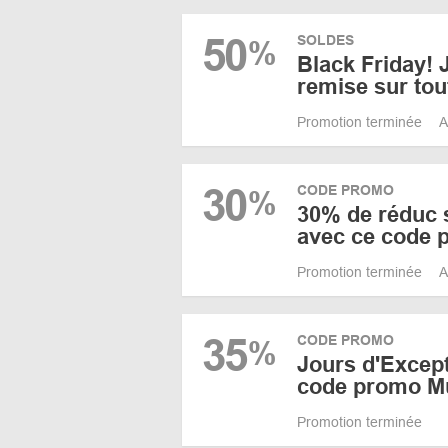
50
SOLDES
%
Black Friday!
remise sur tout
Promotion terminée
A
30
CODE PROMO
%
30% de réduc s
avec ce code 
Promotion terminée
A
35
CODE PROMO
%
Jours d'Excep
code promo Mu
Promotion terminée