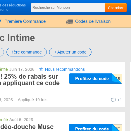
 des réductions
Chercher
promo
Premiere Commande
Codes de livraison
 Intime
1ère commande
+ Ajouter un code
rifié
Juin 17, 2026
Nous recommandons
! 25% de rabais sur
Profitez du code
n appliquant ce code
15, 2026
Appliqué 19 fois
+1
rifié
Août 6, 2026
 déo-douche Musc
Profitez du code