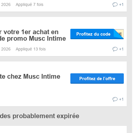
7, 2026
Appliqué 7 fois
+1
r votre 1er achat en
Profitez du code
ode promo Musc Intime
8, 2026
Appliqué 13 fois
+1
rte chez Musc Intime
Profitez de l’offre
+1
codes probablement expirée