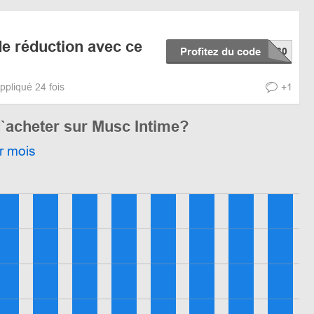
e réduction avec ce
Profitez du code
ppliqué 24 fois
+1
d`acheter sur Musc Intime?
r mois