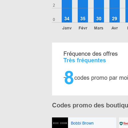
2
34
35
30
29
0
Janv
Févr
Mars
Avr
Fréquence des offres
Très fréquentes
8
~
codes promo par mo
Codes promo des boutiqu
Bobbi Brown