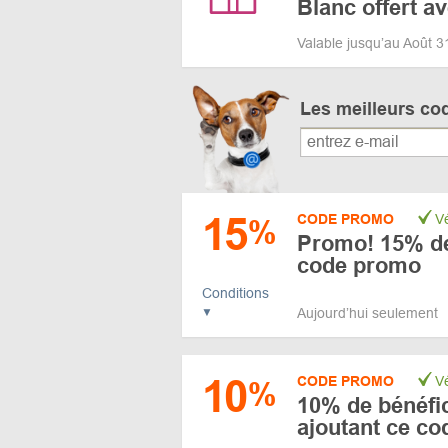
Blanc offert a
Valable jusqu’au Août 
Les meilleurs co
15
CODE PROMO
Vé
%
Promo! 15% de
code promo
Conditions
Aujourd’hui seulement
10
CODE PROMO
Vé
%
10% de bénéfice
ajoutant ce c