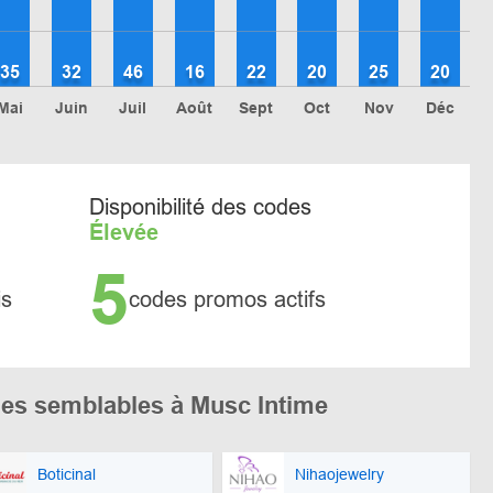
35
32
46
16
22
20
25
20
Mai
Juin
Juil
Août
Sept
Oct
Nov
Déc
Disponibilité des codes
Élevée
5
is
codes promos actifs
es semblables à Musc Intime
Boticinal
Nihaojewelry