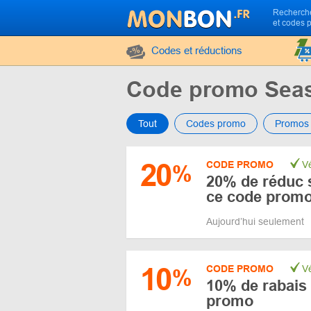
Recherche
et codes 
Codes et réductions
Code promo Sea
Tout
Codes promo
Promos
20
CODE PROMO
Vé
%
20% de réduc 
ce code prom
Aujourd’hui seulement
10
CODE PROMO
Vé
%
10% de rabais 
promo