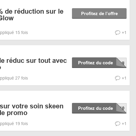
% de réduction sur le
Profitez de l’offre
Glow
ppliqué 15 fois
+1
e réduc sur tout avec
Profitez du code
o
ppliqué 27 fois
+1
sur votre soin skeen
Profitez du code
de promo
ppliqué 19 fois
+1