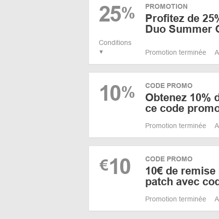
25
PROMOTION
%
Profitez de 25
Duo Summer 
Conditions
Promotion terminée
A
10
CODE PROMO
%
Obtenez 10% d
ce code prom
Promotion terminée
A
10
CODE PROMO
€
10€ de remise 
patch avec co
Promotion terminée
A