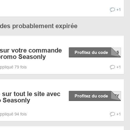
+1
codes probablement expirée
 sur votre commande
Profitez du code
promo Seasonly
ppliqué 79 fois
+1
sur tout le site avec
Profitez du code
 Seasonly
ppliqué 94 fois
+1