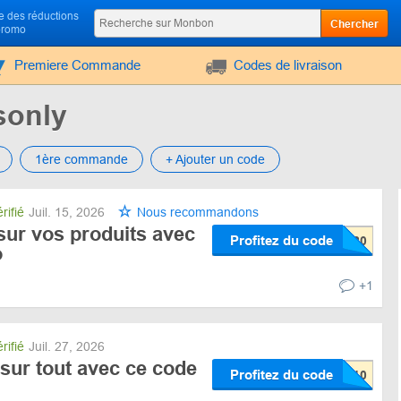
 des réductions
Chercher
promo
Premiere Commande
Codes de livraison
sonly
1ère commande
+ Ajouter un code
rifié
Juil. 15, 2026
Nous recommandons
sur vos produits avec
Profitez du code
o
+1
rifié
Juil. 27, 2026
sur tout avec ce code
Profitez du code