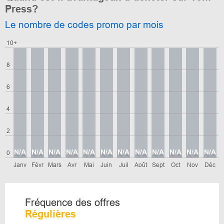
Press?
Le nombre de codes promo par mois
10+
8
6
4
2
N/A
N/A
N/A
N/A
N/A
N/A
N/A
N/A
N/A
N/A
N/A
N/A
0
Janv
Févr
Mars
Avr
Mai
Juin
Juil
Août
Sept
Oct
Nov
Déc
Fréquence des offres
Régulières