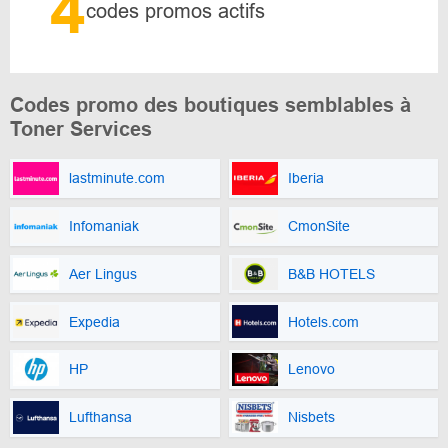
4
codes promos actifs
Codes promo des boutiques semblables à
Toner Services
lastminute.com
Iberia
Infomaniak
CmonSite
Aer Lingus
B&B HOTELS
Expedia
Hotels.com
HP
Lenovo
Lufthansa
Nisbets