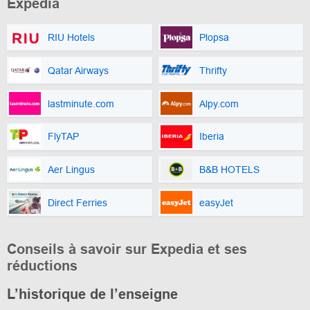
Expedia
RIU Hotels
Plopsa
Qatar Airways
Thrifty
lastminute.com
Alpy.com
FlyTAP
Iberia
Aer Lingus
B&B HOTELS
Direct Ferries
easyJet
Conseils à savoir sur Expedia et ses
réductions
L’historique de l’enseigne