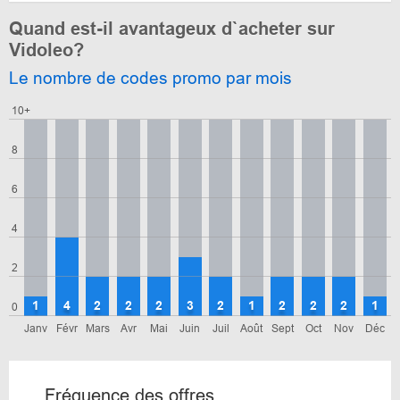
Quand est-il avantageux d`acheter sur
Vidoleo?
Le nombre de codes promo par mois
10+
8
6
4
2
1
4
2
2
2
3
2
1
2
2
2
1
0
Janv
Févr
Mars
Avr
Mai
Juin
Juil
Août
Sept
Oct
Nov
Déc
Fréquence des offres