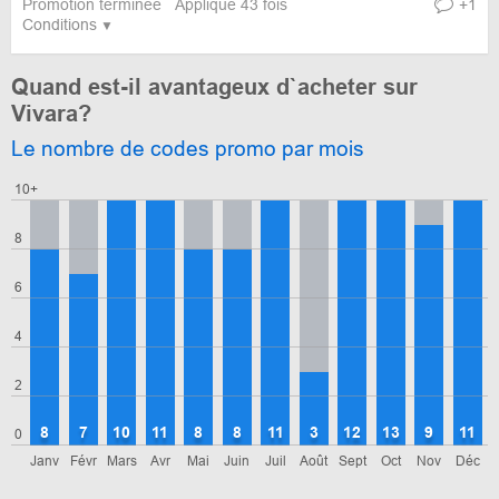
Promotion terminée
Appliqué 43 fois
+1
Conditions
Quand est-il avantageux d`acheter sur
Vivara?
Le nombre de codes promo par mois
10+
8
6
4
2
8
7
10
11
8
8
11
3
12
13
9
11
0
Janv
Févr
Mars
Avr
Mai
Juin
Juil
Août
Sept
Oct
Nov
Déc