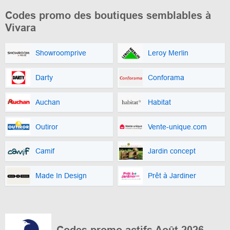
Codes promo des boutiques semblables à
Vivara
Showroomprive
Leroy Merlin
Darty
Conforama
Auchan
Habitat
Outiror
Vente-unique.com
Camif
Jardin concept
Made In Design
Prêt à Jardiner
Codes promo actifs Août 2026