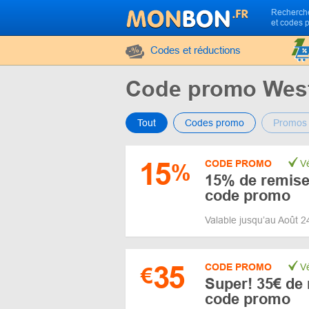
Recherche
et codes 
Codes et réductions
Code promo Wes
Tout
Codes promo
Promos
15
CODE PROMO
Vé
%
15% de remise 
code promo
Valable jusqu’au Août 
35
CODE PROMO
Vé
€
Super! 35€ de 
code promo