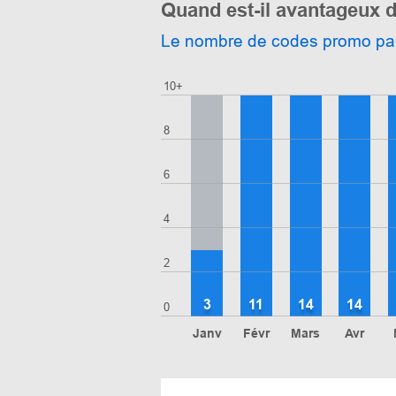
Quand est-il avantageux 
Le nombre de codes promo pa
10+
8
6
4
2
3
11
14
14
0
Janv
Févr
Mars
Avr