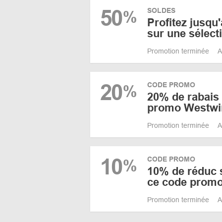
50
SOLDES
%
Profitez jusqu
sur une sélect
Promotion terminée
A
20
CODE PROMO
%
20% de rabais 
promo Westwi
Promotion terminée
A
10
CODE PROMO
%
10% de réduc su
ce code prom
Promotion terminée
A