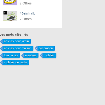
2 Offres
43einhalb
2 Offres
Les mots clés liés
articles pour jardin
articles pour maison
décoration
luminaires
meubles
mobilier
mobilier de jardin