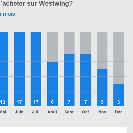
d`acheter sur Westwing?
r mois
13
17
17
6
7
7
5
3
Mai
Juin
Juil
Août
Sept
Oct
Nov
Déc