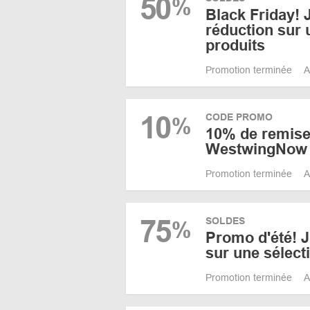
50
%
Black Friday!
réduction sur
produits
Promotion terminée
A
10
CODE PROMO
%
10% de remise
WestwingNow
Promotion terminée
A
75
SOLDES
%
Promo d'été! 
sur une sélect
Promotion terminée
A