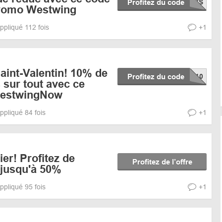
Profitez du code
romo Westwing
ppliqué 112 fois
+1
Saint-Valentin! 10% de
Profitez du code
 sur tout avec ce
WestwingNow
ppliqué 84 fois
+1
er! Profitez de
Profitez de l’offre
 jusqu'à 50%
ppliqué 95 fois
+1