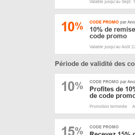
Valable jusqu’au Sept. 
10
CODE PROMO
par A
%
10% de remise 
code promo
Valable jusqu’au Août 
Période de validité des 
10
CODE PROMO
par An
%
Profites de 10%
de code prom
Promotion terminée
A
15
CODE PROMO
%
Recevez 15% d