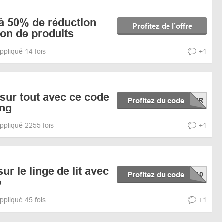
'à 50% de réduction
Profitez de l’offre
ion de produits
ppliqué 14 fois
+1
sur tout avec ce code
Profitez du code
ng
ppliqué 2255 fois
+1
r le linge de lit avec
Profitez du code
o
ppliqué 45 fois
+1