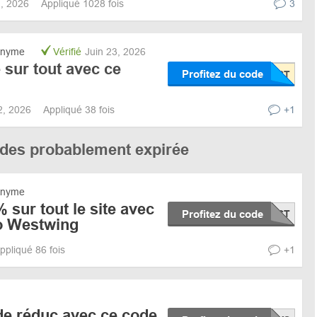
1, 2026
Appliqué 1028 fois
3
nonyme
Vérifié
Juin 23, 2026
sur tout avec ce
Profitez du code
22, 2026
Appliqué 38 fois
+1
codes probablement expirée
onyme
 sur tout le site avec
Profitez du code
o Westwing
ppliqué 86 fois
+1
e réduc avec ce code