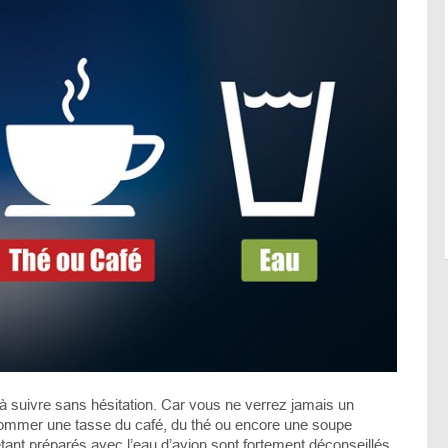
 suivre sans hésitation. Car vous ne verrez jamais un
mmer une tasse du café, du thé ou encore une soupe
ant préparés avec l’eau d’avion sont fortement déconseillés