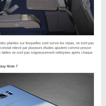
bles pliantes sur lesquelles sont servis les repas, ne sont pas
 constat relevé par plusieurs études ajoutent comme preuve
s tables ne sont pas soigneusement nettoyées après chaque
laxy Note 7