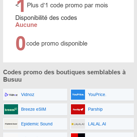
1
<
Plus d’1 code promo par mois
Disponibilité des codes
Aucune
0
code promo disponible
Codes promo des boutiques semblables à
Busuu
Vidnoz
YouPrice.
Breeze eSIM
Parship
Epidemic Sound
LALAL.AI