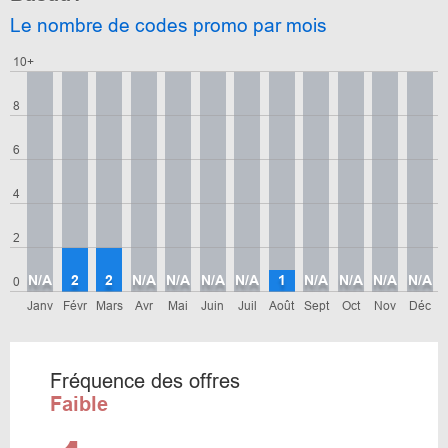
Le nombre de codes promo par mois
10+
8
6
4
2
N/A
2
2
N/A
N/A
N/A
N/A
1
N/A
N/A
N/A
N/A
0
Janv
Févr
Mars
Avr
Mai
Juin
Juil
Août
Sept
Oct
Nov
Déc
Fréquence des offres
Faible