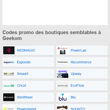
Codes promo des boutiques semblables à
Geekom
REDMAGIC
PowerLab
Expondo
Recommerce
Smaart
Upway
Cricut
EcoFlow
iSinWheel
Blu
Powerplanet
SUUNTO