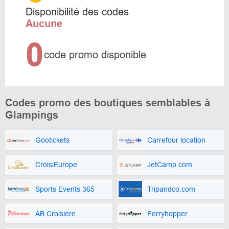
Disponibilité des codes
Aucune
0
code promo disponible
Codes promo des boutiques semblables à
Glampings
Gootickets
Carrefour location
CroisiEurope
JetCamp.com
Sports Events 365
Tripandco.com
AB Croisiere
Ferryhopper