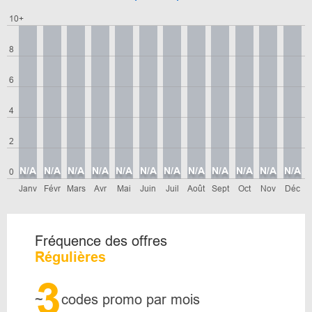
10+
8
6
4
2
N/A
N/A
N/A
N/A
N/A
N/A
N/A
N/A
N/A
N/A
N/A
N/A
0
Janv
Févr
Mars
Avr
Mai
Juin
Juil
Août
Sept
Oct
Nov
Déc
Fréquence des offres
Régulières
3
~
codes promo par mois