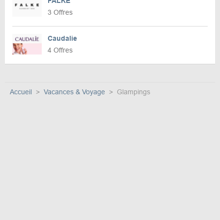
FALKE
3 Offres
Caudalie
4 Offres
Accueil
Vacances & Voyage
Glampings