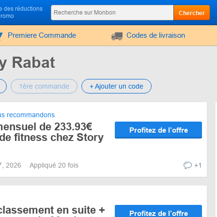
 des réductions
Chercher
promo
Premiere Commande
Codes de livraison
y Rabat
1ère commande
+ Ajouter un code
s recommandons
ensuel de 233.93€
Profitez de l’offre
 de fitness chez Story
27, 2026
Appliqué 20 fois
+1
classement en suite +
Profitez de l’offre