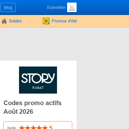
Blog
S’identifier
Soldes
Promos d'été
Codes promo actifs
Août 2026
5
Note