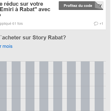
e réduc sur votre
Profitez du code
a Emiri à Rabat" avec
o
ppliqué 61 fois
+1
`acheter sur Story Rabat?
r mois