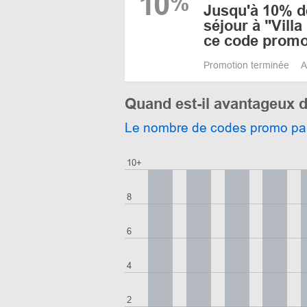
10
%
Jusqu'à 10% d
séjour à "Vill
ce code prom
Promotion terminée
A
Quand est-il avantageux d
Le nombre de codes promo pa
10+
8
6
4
2