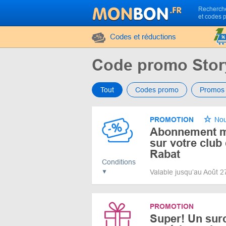
Recherche
et codes 
Codes et réductions
Code promo Stor
Tout
Codes promo
Promos
PROMOTION
Nou
Abonnement m
sur votre club
Rabat
Conditions
Valable jusqu’au Août 
PROMOTION
Super! Un sur