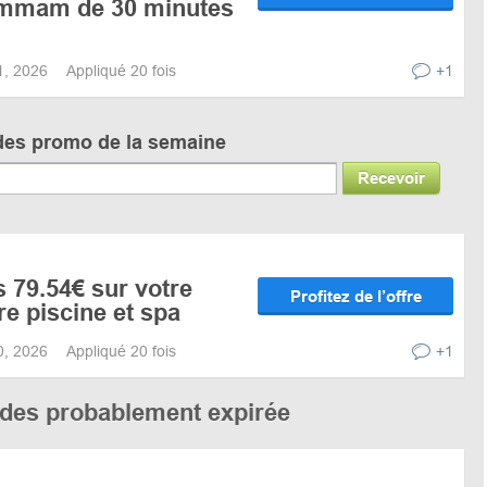
ammam de 30 minutes
31, 2026
Appliqué 20 fois
+1
des promo de la semaine
Recevoir
s 79.54€ sur votre
Profitez de l’offre
re piscine et spa
30, 2026
Appliqué 20 fois
+1
codes probablement expirée