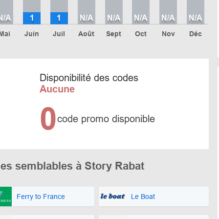
N/A
1
1
N/A
N/A
N/A
N/A
N/A
Mai
Juin
Juil
Août
Sept
Oct
Nov
Déc
Disponibilité des codes
Aucune
0
code promo disponible
es semblables à Story Rabat
Ferry to France
Le Boat