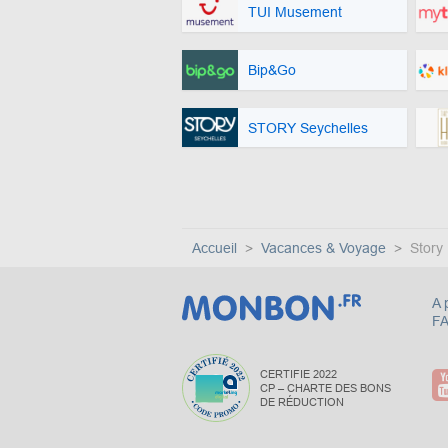
TUI Musement
Bip&Go
STORY Seychelles
Accueil
Vacances & Voyage
Story
A 
F
CERTIFIE 2022
CP – CHARTE DES BONS
DE RÉDUCTION