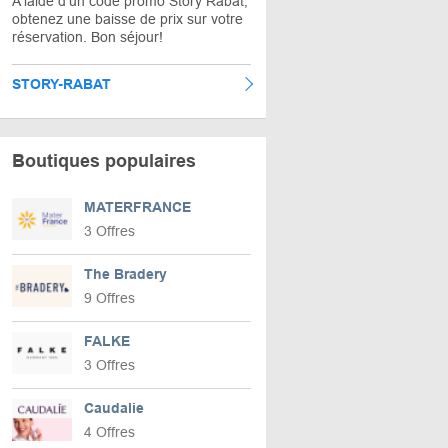
A laide d'un code promo Story Rabat,
obtenez une baisse de prix sur votre
réservation. Bon séjour!
STORY-RABAT
Boutiques populaires
MATERFRANCE
3 Offres
The Bradery
9 Offres
FALKE
3 Offres
Caudalie
4 Offres