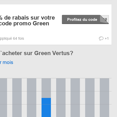
% de rabais sur votre
Profitez du code
 code promo Green
ppliqué 64 fois
+1
d`acheter sur Green Vertus?
r mois