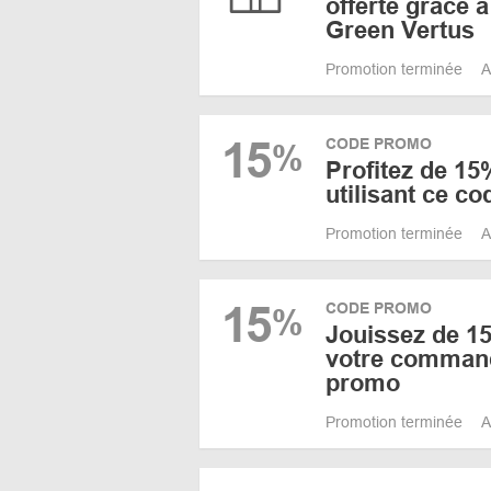
offerte grâce 
Green Vertus
Promotion terminée
A
15
CODE PROMO
%
Profitez de 15
utilisant ce c
Promotion terminée
A
15
CODE PROMO
%
Jouissez de 1
votre command
promo
Promotion terminée
A