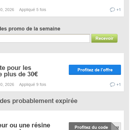
 30, 2026
Appliqué 5 fois
+1
des promo de la semaine
Recevoir
te pour les
Profitez de l’offre
 plus de 30€
 30, 2026
Appliqué 9 fois
+1
codes probablement expirée
eur ou une résine
Profitez du code