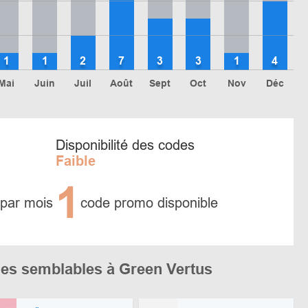
1
1
2
7
3
3
1
4
Mai
Juin
Juil
Août
Sept
Oct
Nov
Déc
Disponibilité des codes
Faible
1
 par mois
code promo disponible
es semblables à Green Vertus