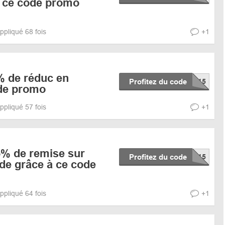
à ce code promo
ppliqué 68 fois
+1
% de réduc en
Profitez du code
ode promo
ppliqué 57 fois
+1
5% de remise sur
Profitez du code
e grâce à ce code
ppliqué 64 fois
+1