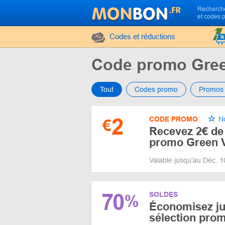
Recherche
et codes 
Codes et réductions
Code promo Gree
Tout
Codes promo
Promos
2
CODE PROMO
No
€
Recevez 2€ de
promo Green 
Valable jusqu’au Déc. 
70
SOLDES
%
Économisez ju
sélection pr