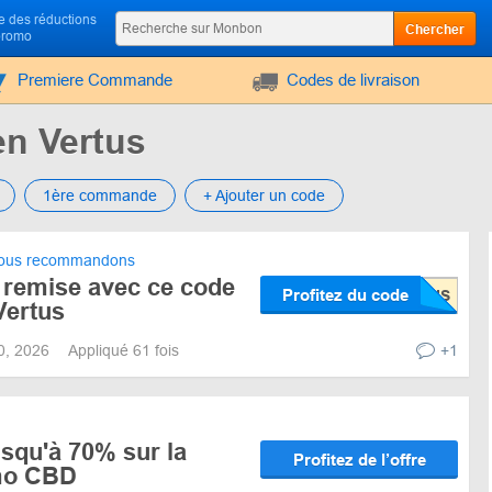
 des réductions
Chercher
promo
Premiere Commande
Codes de livraison
n Vertus
1ère commande
+ Ajouter un code
us recommandons
 remise avec ce code
Profitez du code
Vertus
10, 2026
Appliqué 61 fois
+1
squ'à 70% sur la
Profitez de l’offre
omo CBD