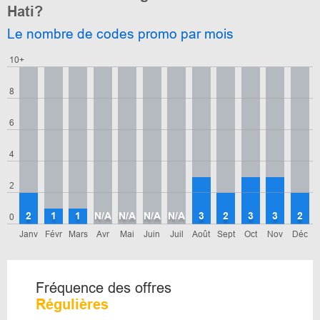
Hati?
Le nombre de codes promo par mois
10+
8
6
4
2
2
1
1
N/A
N/A
N/A
N/A
3
2
3
3
2
0
Janv
Févr
Mars
Avr
Mai
Juin
Juil
Août
Sept
Oct
Nov
Déc
Fréquence des offres
Régulières