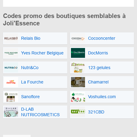
Codes promo des boutiques semblables à
Joli'Essence
Relais Bio
Cocooncenter
Yves Rocher Belgique
DocMorris
Nutri&Co
123 gelules
La Fourche
Chamarrel
Sanoflore
Voshuiles.com
D-LAB
321CBD
NUTRICOSMETICS