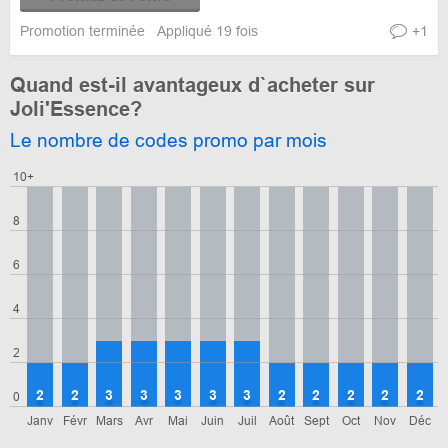
Promotion terminée
Appliqué 19 fois
+1
Quand est-il avantageux d`acheter sur
Joli'Essence?
Le nombre de codes promo par mois
10+
8
6
4
2
2
2
3
3
3
3
3
2
2
2
2
2
0
Janv
Févr
Mars
Avr
Mai
Juin
Juil
Août
Sept
Oct
Nov
Déc