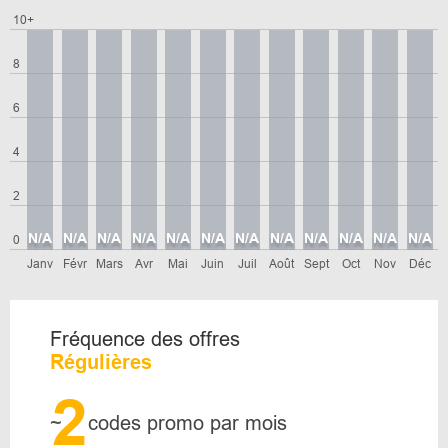
10+
8
6
4
2
N/A
N/A
N/A
N/A
N/A
N/A
N/A
N/A
N/A
N/A
N/A
N/A
0
Janv
Févr
Mars
Avr
Mai
Juin
Juil
Août
Sept
Oct
Nov
Déc
Fréquence des offres
Régulières
2
~
codes promo par mois