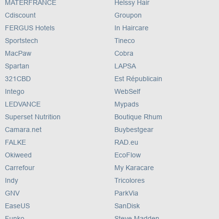
MATERFRANCE
Helssy Hair
Cdiscount
Groupon
FERGUS Hotels
In Haircare
Sportstech
Tineco
MacPaw
Cobra
Spartan
LAPSA
321CBD
Est Républicain
Intego
WebSelf
LEDVANCE
Mypads
Superset Nutrition
Boutique Rhum
Camara.net
Buybestgear
FALKE
RAD.eu
Okiweed
EcoFlow
Carrefour
My Karacare
Indy
Tricolores
GNV
ParkVia
EaseUS
SanDisk
Funko
Steve Madden