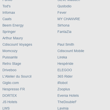
Tod's
Qustodio
Infomax
Fever
Caats
MY CHANVRE
Beem Energy
Sirhona
Springer
FantaZia
Arthur Maury
Cdiscount Voyages
Paul Smith
Momcozy
Cdiscount Mobile
Puissante
Lireka
Retro Stage
Hespéride
Driveboo
ELEGOO
L'Atelier du Sourcil
365 Rider
Giglio.com
iRobot
Nespresso FR
Zooplus
DORTEX
Evenia Hotels
JS Hotels
TheDoubleF
LWS
Lavinia