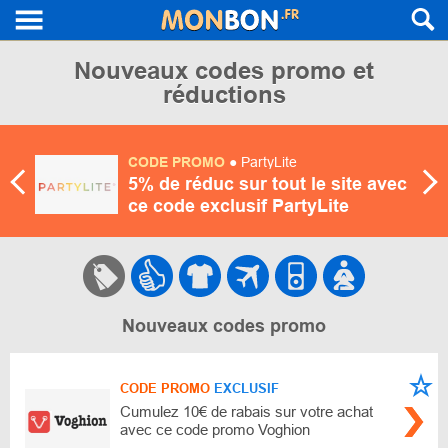
Nouveaux codes promo et
réductions
CODE PROMO
● PartyLite
5% de réduc sur tout le site avec
ce code exclusif PartyLite
Nouveaux codes promo
CODE PROMO
EXCLUSIF
Cumulez 10€ de rabais sur votre achat
avec ce code promo Voghion