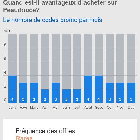
Quand est-il avantageux d`acheter sur
Peaudouce?
Le nombre de codes promo par mois
10+
8
6
4
2
4
3
3
2
3
2
2
4
4
3
3
3
0
Janv
Févr
Mars
Avr
Mai
Juin
Juil
Août
Sept
Oct
Nov
Déc
Fréquence des offres
Rares