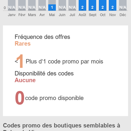
N/A
N/A
N/A
N/A
1
N/A
N/A
2
2
2
2
N/A
0
Janv
Févr
Mars
Avr
Mai
Juin
Juil
Août
Sept
Oct
Nov
Déc
Fréquence des offres
Rares
1
<
Plus d’1 code promo par mois
Disponibilité des codes
Aucune
0
code promo disponible
Codes promo des boutiques semblables à