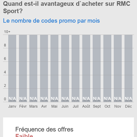
Quand est-il avantageux d`acheter sur RMC
Sport?
Le nombre de codes promo par mois
10+
8
6
4
2
N/A
N/A
N/A
N/A
N/A
N/A
N/A
N/A
N/A
N/A
N/A
N/A
0
Janv
Févr
Mars
Avr
Mai
Juin
Juil
Août
Sept
Oct
Nov
Déc
Fréquence des offres
Faible