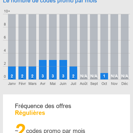
Le nombre de codes promo par mois
10+
8
6
4
2
2
2
2
3
3
3
2
N/A
N/A
1
N/A
N/A
0
Janv
Févr
Mars
Avr
Mai
Juin
Juil
Août
Sept
Oct
Nov
Déc
Fréquence des offres
Régulières
2
~
codes promo par mois