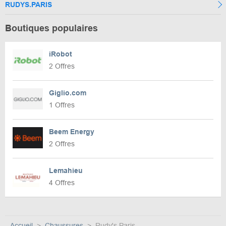
RUDYS.PARIS
Boutiques populaires
iRobot
2 Offres
Giglio.com
1 Offres
Beem Energy
2 Offres
Lemahieu
4 Offres
Accueil
Chaussures
Rudy's Paris