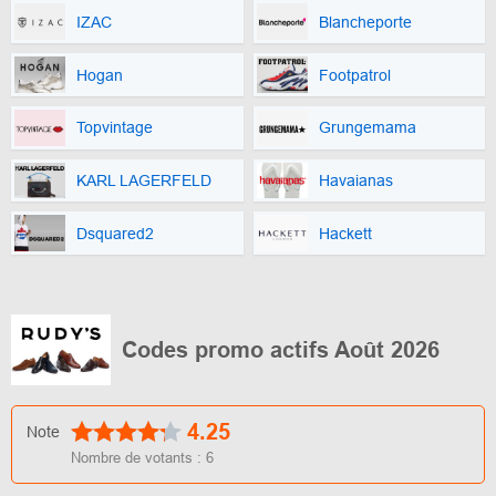
IZAC
Blancheporte
Hogan
Footpatrol
Topvintage
Grungemama
KARL LAGERFELD
Havaianas
Dsquared2
Hackett
Codes promo actifs Août 2026
4.25
Note
Nombre de votants :
6