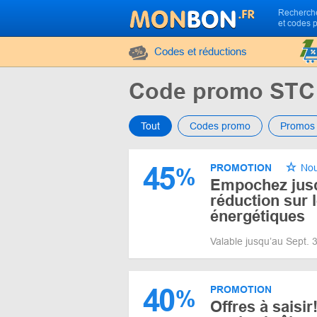
Recherche
et codes 
Codes et réductions
Code promo STC 
Tout
Codes promo
Promos
45
PROMOTION
Nou
%
Empochez jus
réduction sur 
énergétiques
Valable jusqu’au Sept.
40
PROMOTION
%
Offres à saisi