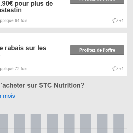
9.90€ pour plus de
nstestin
ppliqué 64 fois
+1
 rabais sur les
Profitez de l’offre
s
ppliqué 72 fois
+1
`acheter sur STC Nutrition?
r mois