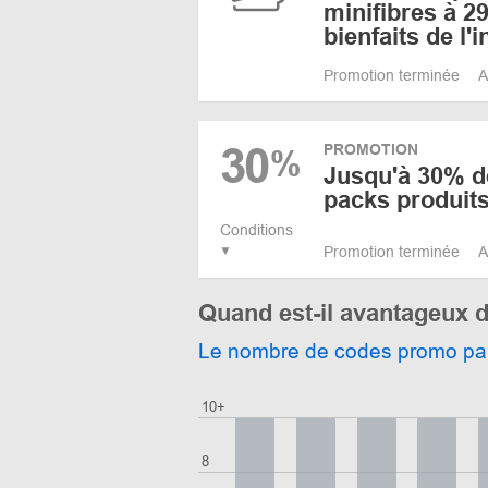
minifibres à 2
bienfaits de l'i
Promotion terminée
A
30
PROMOTION
%
Jusqu'à 30% de
packs produit
Conditions
Promotion terminée
A
Quand est-il avantageux d
Le nombre de codes promo pa
10+
8