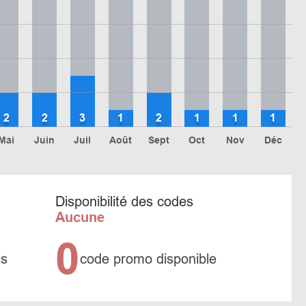
2
2
3
1
2
1
1
1
Mai
Juin
Juil
Août
Sept
Oct
Nov
Déc
Disponibilité des codes
Aucune
0
is
code promo disponible