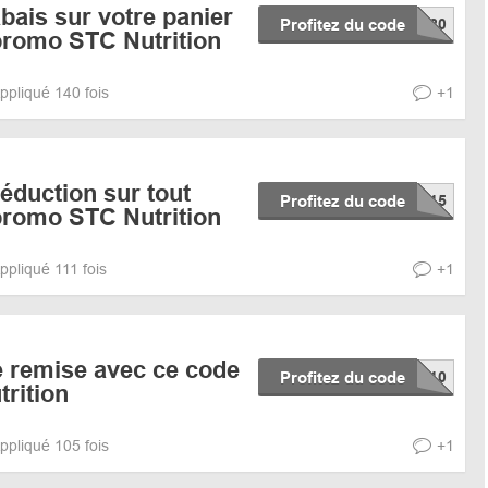
bais sur votre panier
Profitez du code
promo STC Nutrition
ppliqué 140 fois
+1
éduction sur tout
Profitez du code
promo STC Nutrition
ppliqué 111 fois
+1
e remise avec ce code
Profitez du code
rition
ppliqué 105 fois
+1