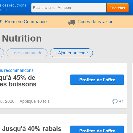
 des réductions
Chercher
promo
Premiere Commande
Codes de livraison
Nutrition
1ère commande
+ Ajouter un code
s recommandons
qu'à 45% de
Profitez de l’offre
les boissons
 30, 2026
Appliqué 10 fois
+1
r! Jusqu'à 40% rabais
Profitez de l’offre