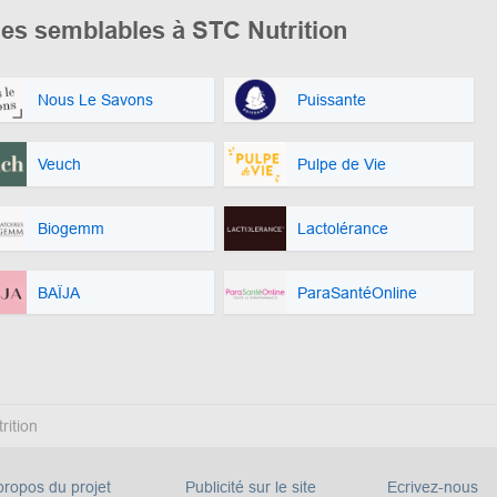
es semblables à STC Nutrition
Nous Le Savons
Puissante
Veuch
Pulpe de Vie
Biogemm
Lactolérance
BAÏJA
ParaSantéOnline
rition
propos du projet
Publicité sur le site
Ecrivez-nous