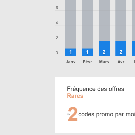
6
4
2
1
1
2
2
0
Janv
Févr
Mars
Avr
Fréquence des offres
Rares
2
~
codes promo par mo