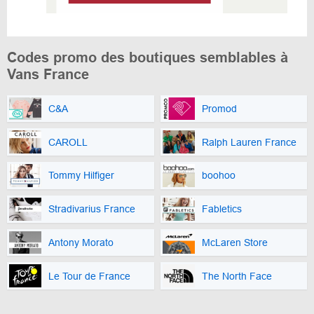
Codes promo des boutiques semblables à
Vans France
C&A
Promod
CAROLL
Ralph Lauren France
Tommy Hilfiger
boohoo
Stradivarius France
Fabletics
Antony Morato
McLaren Store
Le Tour de France
The North Face