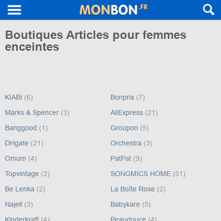
Boutiques Articles pour femmes
enceintes
KIABI
(6)
Bonprix
(7)
Marks & Spencer
(3)
AliExpress
(21)
Banggood
(1)
Groupon
(5)
DHgate
(21)
Orchestra
(3)
Omum
(4)
PatPat
(9)
Topvintage
(2)
SONGMICS HOME
(51)
Be Lenka
(2)
La Boîte Rose
(2)
Najell
(3)
Babykare
(5)
Kinderkraft
(4)
Peaudouce
(4)