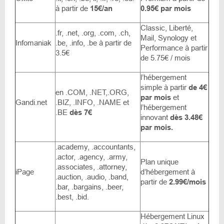
à partir de
15€/an
0.95€ par mois
Classic, Liberté,
.fr, .net, .org, .com, .ch,
Mail, Synology et
Infomaniak
.be, .info, .be à partir de
Performance à partir
3.5€
de 5.75€ / mois
l’hébergement
simple à partir
de 4€
en .COM, .NET,.ORG,
par mois
et
Gandi.net
.BIZ, .INFO, .NAME et
l’hébergement
.BE
dès 7€
innovant
dès 3.48€
par mois.
.academy, .accountants,
.actor, .agency, .army,
Plan unique
.associates, .attorney,
iPage
d’hébergement à
.auction, .audio, .band,
partir de
2.99€/mois
.bar, .bargains, .beer,
.best, .bid.
Hébergement Linux