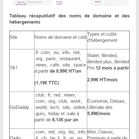
Tableau récaputilatif des noms de domaine et des
hébergements
Types et coûts
Site
Noms de domaine et coût
d’hébergement
.fr .com, .eu, .info, .net,
Stater, Illimited,
.org, .paris, .restaurant,
illimited plus, illimited
.news, .cafe, .site, .space
1&1
Pro
12 mois à partir
à partir
de 0,99€ HT/an
2,99€ HT/mois
(1,19€ TTC)
.club, .fr, .net, .news,
.com, .org, .club, .work,
Économie, Deluxe,
GoDaddy
.world, .tech, .site, .online,
Ultimate dès
.guru, .today et .sale à
5,99€/mois
partir de
8,13€ par an
.com, .net, .org, .biz, .info,
Mini, Classic,
Oxito
.it, .ch, .be, li, .fr, .re, .eu.
Premium à partir de